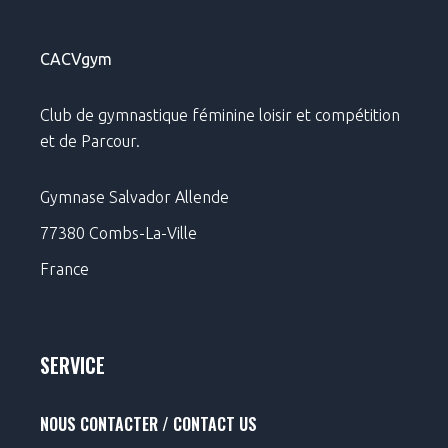
È
CACVgym
N
E
Club de gymnastique féminine loisir et compétition
et de Parcour.
M
Gymnase Salvador Allende
E
77380 Combs-La-Ville
N
France
T
SERVICE
S
NOUS CONTACTER / CONTACT US