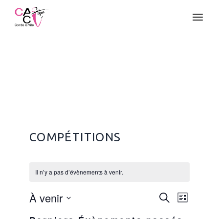
Aller
au
contenu
COMPÉTITIONS
Il n’y a pas d’évènements à venir.
R
N
À venir
Recherche
Liste
A
SÉLECTIONNEZ
UNE