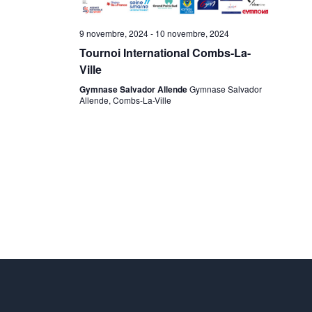
O
N
9 novembre, 2024
-
10 novembre, 2024
D
Tournoi International Combs-La-
Ville
E
Gymnase Salvador Allende
Gymnase Salvador
Allende, Combs-La-Ville
V
U
E
S
É
V