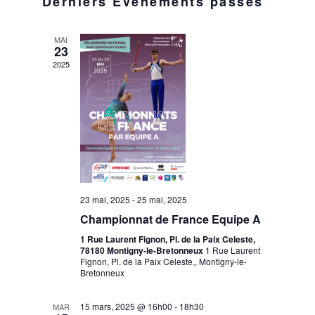
E
Derniers Évènements passés
V
DATE.
I
C
G
MAI
23
A
H
2025
T
I
E
O
R
N
D
C
E
V
H
23 mai, 2025
-
25 mai, 2025
U
Championnat de France Equipe A
E
E
1 Rue Laurent Fignon, Pl. de la Paix Celeste,
S
78180 Montigny-le-Bretonneux
1 Rue Laurent
Fignon, Pl. de la Paix Celeste,, Montigny-le-
É
E
Bretonneux
V
È
15 mars, 2025 @ 16h00
-
18h30
MAR