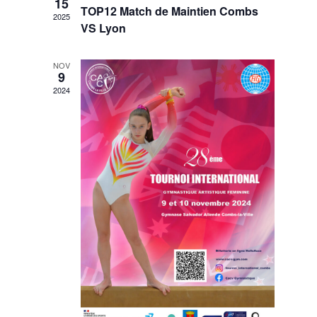
T
15
N
TOP12 Match de Maintien Combs
2025
N
E
VS Lyon
M
A
E
NOV
9
N
2024
V
T
I
G
A
T
I